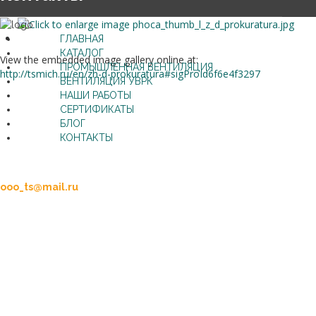
ГЛАВНАЯ
КАТАЛОГ
View the embedded image gallery online at:
ПРОМЫШЛЕННАЯ ВЕНТИЛЯЦИЯ
http://tsmich.ru/en/zh-d-prokuratura#sigProId6f6e4f3297
ВЕНТИЛЯЦИЯ УВРК
НАШИ РАБОТЫ
СЕРТИФИКАТЫ
БЛОГ
КОНТАКТЫ
+7 (47545) 2-49-80
+7 (47545) 2-85-15
ooo_ts@mail.ru