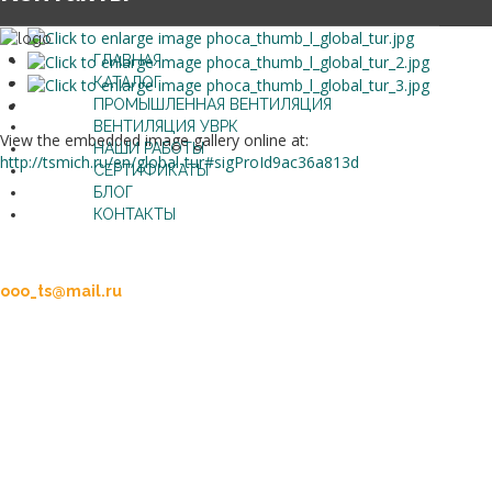
ГЛАВНАЯ
КАТАЛОГ
ПРОМЫШЛЕННАЯ ВЕНТИЛЯЦИЯ
ВЕНТИЛЯЦИЯ УВРК
View the embedded image gallery online at:
НАШИ РАБОТЫ
http://tsmich.ru/en/global-tur#sigProId9ac36a813d
СЕРТИФИКАТЫ
БЛОГ
КОНТАКТЫ
+7 (47545) 2-49-80
+7 (47545) 2-85-15
ooo_ts@mail.ru