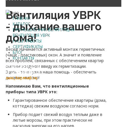
Вентиляция УВРК
ГЛАВНАЯ
- дыхание вашего
КАТАЛОГ
ПРОМЫШЛЕННАЯ ВЕНТИЛЯЦИЯ
дома!
ВЕНТИЛЯЦИЯ УВРК
НАШИ РАБОТЫ
СЕРТИФИКАТЫ
Весна! Начинается активный монтаж герметичных
БЛОГ
(чаще - пластиковых) окон. А значит и появление
КОНТАКТЫ
всех проблем, связанных с обеспечением квартир
свежим воздухом ввиду их герметизации.
+7 (47545) 2-49-80
Здесь - то и нужна наша помощь - обеспечить
+7 (47545) 2-85-15
дыхание квартир!
ooo_ts@mail.ru
Напоминаю Вам, что вентиляционные
приборы типа УВРК это:
Гарантированное обеспечение квартиры (дома,
коттеджа) свежим воздухом согласно норм.
Прибор подает свежий воздух теплым даже в
лютые морозы, при этом практически не
расходуя энергии на его нагрев.