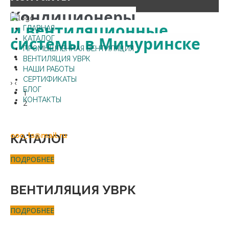
Кондиционеры
и вентиляционные
ГЛАВНАЯ
системы в Мичуринске
КАТАЛОГ
ПРОМЫШЛЕННАЯ ВЕНТИЛЯЦИЯ
ВЕНТИЛЯЦИЯ УВРК
НАШИ РАБОТЫ
СЕРТИФИКАТЫ
›
‹
БЛОГ
1
КОНТАКТЫ
2
+7 (47545) 2-49-80
+7 (47545) 2-85-15
КАТАЛОГ
ooo_ts@mail.ru
ПОДРОБНЕЕ
ВЕНТИЛЯЦИЯ
УВРК
ПОДРОБНЕЕ