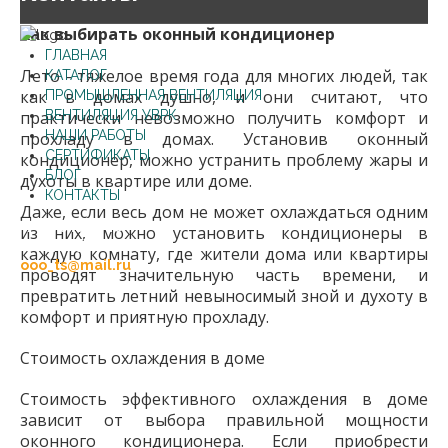
Как выбирать оконный кондиционер
ГЛАВНАЯ
Лето - тяжелое время года для многих людей, так
КАТАЛОГ
как в домах душно, и они считают, что
ПРОМЫШЛЕННАЯ ВЕНТИЛЯЦИЯ
практически невозможно получить комфорт и
ВЕНТИЛЯЦИЯ УВРК
НАШИ РАБОТЫ
прохладу в домах. Установив оконный
СЕРТИФИКАТЫ
кондиционер, можно устранить проблему жары и
БЛОГ
духоты в квартире или доме.
КОНТАКТЫ
Даже, если весь дом не может охлаждаться одним
+7 (47545) 2-49-80
из них, можно установить кондиционеры в
+7 (47545) 2-85-15
каждую комнату, где жители дома или квартиры
ooo_ts@mail.ru
проводят значительную часть времени, и
превратить летний невыносимый зной и духоту в
комфорт и приятную прохладу.
Стоимость охлаждения в доме
Стоимость эффективного охлаждения в доме
зависит от выбора правильной мощности
оконного кондиционера. Если приобрести